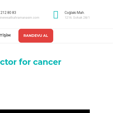
 212 80 83
Coğlaki Mah.
sineresatkahramanasm.com
1216. Sokak 28/1
ETIŞIM
RANDEVU AL
ctor for cancer