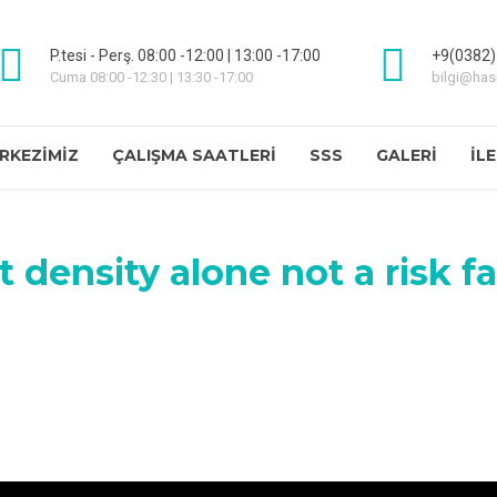
P.tesi - Perş. 08:00 -12:00 | 13:00 -17:00
+9(0382)
Cuma 08:00 -12:30 | 13:30 -17:00
bilgi@ha
RKEZIMIZ
ÇALIŞMA SAATLERI
SSS
GALERI
İL
 density alone not a risk fa