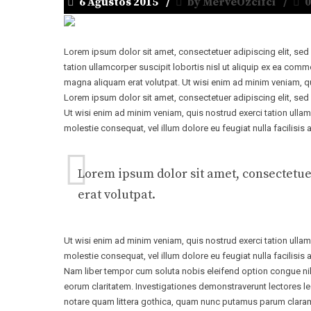
6 Ağustos 2015
by MerveOzcifci
0
Lorem ipsum dolor sit amet, consectetuer adipiscing elit, se
tation ullamcorper suscipit lobortis nisl ut aliquip ex ea c
magna aliquam erat volutpat. Ut wisi enim ad minim veniam, qui
Lorem ipsum dolor sit amet, consectetuer adipiscing elit, se
Ut wisi enim ad minim veniam, quis nostrud exerci tation ullam
molestie consequat, vel illum dolore eu feugiat nulla facilisis
Lorem ipsum dolor sit amet, consectetu
erat volutpat.
Ut wisi enim ad minim veniam, quis nostrud exerci tation ullam
molestie consequat, vel illum dolore eu feugiat nulla facilisis 
Nam liber tempor cum soluta nobis eleifend option congue nihi
eorum claritatem. Investigationes demonstraverunt lectores l
notare quam littera gothica, quam nunc putamus parum claram