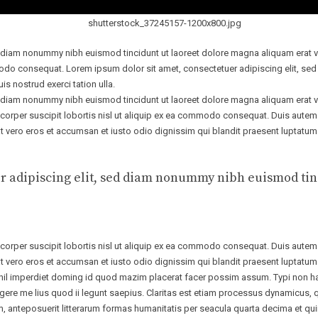
d diam nonummy nibh euismod tincidunt ut laoreet dolore magna aliquam erat vo
ommodo consequat. Lorem ipsum dolor sit amet, consectetuer adipiscing elit, s
s nostrud exerci tation ulla.
d diam nonummy nibh euismod tincidunt ut laoreet dolore magna aliquam erat v
corper suscipit lobortis nisl ut aliquip ex ea commodo consequat. Duis autem vel
 at vero eros et accumsan et iusto odio dignissim qui blandit praesent luptatum 
er adipiscing elit, sed diam nonummy nibh euismod ti
corper suscipit lobortis nisl ut aliquip ex ea commodo consequat. Duis autem vel
at vero eros et accumsan et iusto odio dignissim qui blandit praesent luptatum zz
l imperdiet doming id quod mazim placerat facer possim assum. Typi non habent
egere me lius quod ii legunt saepius. Claritas est etiam processus dynamicus
, anteposuerit litterarum formas humanitatis per seacula quarta decima et q