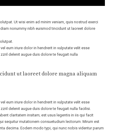
lutpat. Ut wisi enim ad minim veniam, quis nostrud exerci
ed diam nonummy nibh euismod tincidunt ut laoreet dolore
olutpat.
 eum iriure dolor in hendrerit in vulputate velit esse
zzril delenit augue duis dolore te feugait nulla
ncidunt ut laoreet dolore magna aliquam
 eum iriure dolor in hendrerit in vulputate velit esse
ril delenit augue duis dolore te feugait nulla facilisi.
 claritatem insitam; est usus legentis in iis qui facit
, qui sequitur mutationem consuetudium lectorum. Mirum est
uinta decima. Eodem modo typi, qui nunc nobis videntur parum